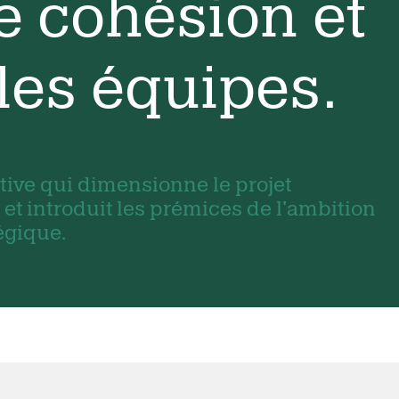
e cohésion et
les équipes.
tive qui dimensionne le projet
 et introduit les prémices de l'ambition
égique.