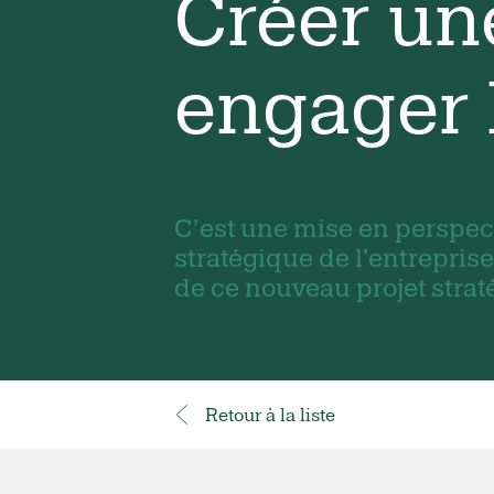
Créer un
engager 
C’est une mise en perspec
stratégique de l'entreprise
de ce nouveau projet strat
Retour à la liste