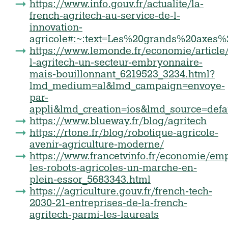
https://www.info.gouv.fr/actualite/la-
french-agritech-au-service-de-l-
innovation-
agricole#:~:text=Les%20grands%20axes%
https://www.lemonde.fr/economie/article/
l-agritech-un-secteur-embryonnaire-
mais-bouillonnant_6219523_3234.html?
lmd_medium=al&lmd_campaign=envoye-
par-
appli&lmd_creation=ios&lmd_source=defa
https://www.blueway.fr/blog/agritech
https://rtone.fr/blog/robotique-agricole-
avenir-agriculture-moderne/
https://www.francetvinfo.fr/economie/empl
les-robots-agricoles-un-marche-en-
plein-essor_5683343.html
https://agriculture.gouv.fr/french-tech-
2030-21-entreprises-de-la-french-
agritech-parmi-les-laureats